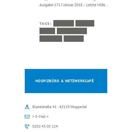
Ausgabe 171 Ι Januar 2018 – Letzte Hilfe…
TAGS:
AUDIO
LETZTE
HILFE
LITERATUR
PRESSE
VIDEO
HOSPIZBÜRO & NETZWERKCAFÉ
Blankstraße 41 · 42119 Wuppertal
> E-Mail <
0202 43 05 124