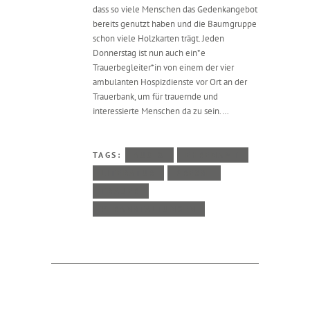
dass so viele Menschen das Gedenkangebot
bereits genutzt haben und die Baumgruppe
schon viele Holzkarten trägt. Jeden
Donnerstag ist nun auch ein*e
Trauerbegleiter*in von einem der vier
ambulanten Hospizdienste vor Ort an der
Trauerbank, um für trauernde und
interessierte Menschen da zu sein.…
TAGS:
AUDIO
EHRENAMT
LITERATUR
PRESSE
TRAUER
VERANSTALTUNGEN