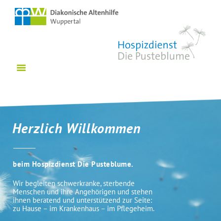
HOME
WER WIR SIND
ANGEBOTE
VERANSTALTUNGEN
WISSENSWERTES
NETZWERK SÜDSTADT
MITARBEIT
Herzlich Willkommen
KONTAKT
SPENDEN
beim Hospizdienst Die Pusteblume.
INTERN
Wir begleiten schwerkranke, sterbende
Menschen und ihre Angehörigen und stehen
ihnen beratend und unterstützend zur Seite:
zu Hause – im Krankenhaus – im Pflegeheim.