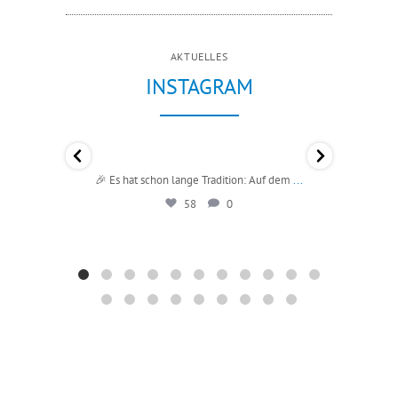
AKTUELLES
INSTAGRAM
hospizdienst_diepusteblume
🎉 Es hat schon lange Tradition: Auf dem
...
Juli 20
58
0