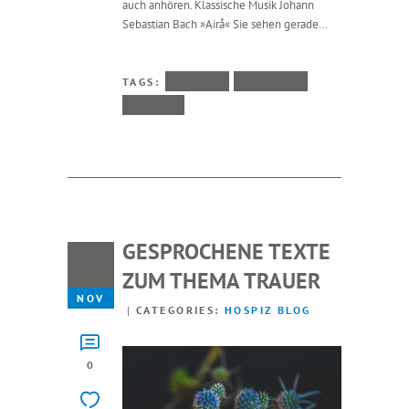
auch anhören. Klassische Musik Johann
Sebastian Bach »Airå« Sie sehen gerade…
TAGS:
AUDIO
TRAUER
VIDEO
GESPROCHENE TEXTE
10
ZUM THEMA TRAUER
NOV
CATEGORIES:
HOSPIZ BLOG
0