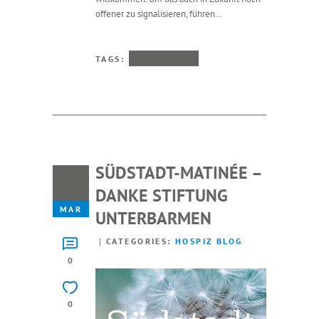
offener zu signalisieren, führen…
TAGS:
DIVERSITY
SÜDSTADT-MATINÉE –
21
DANKE STIFTUNG
MAR
UNTERBARMEN
CATEGORIES:
HOSPIZ BLOG
0
0