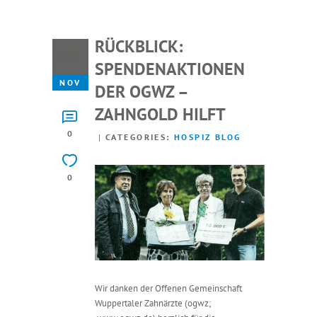
RÜCKBLICK:
29
SPENDENAKTIONEN
NOV
DER OGWZ –
ZAHNGOLD HILFT
0
CATEGORIES:
HOSPIZ BLOG
0
Wir danken der Offenen Gemeinschaft
Wuppertaler Zahnärzte (ogwz;