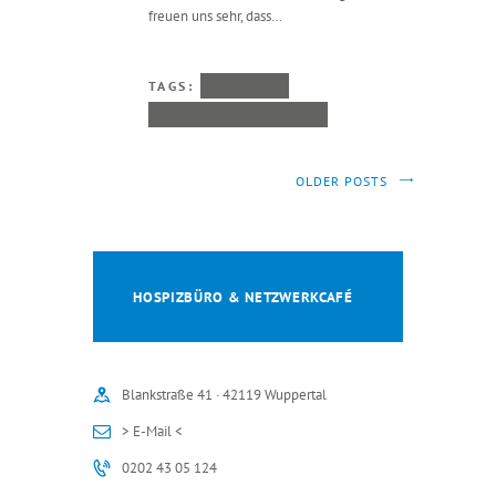
freuen uns sehr, dass…
TAGS:
TRAUER
VERANSTALTUNGEN
OLDER POSTS
HOSPIZBÜRO & NETZWERKCAFÉ
Blankstraße 41 · 42119 Wuppertal
> E-Mail <
0202 43 05 124