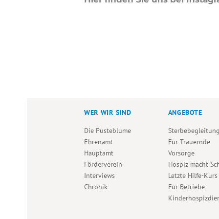
WER WIR SIND
ANGEBOTE
Die Pusteblume
Sterbebegleitun
Ehrenamt
Für Trauernde
Hauptamt
Vorsorge
Förderverein
Hospiz macht Sc
Interviews
Letzte Hilfe-Kurs
Chronik
Für Betriebe
Kinderhospizdie