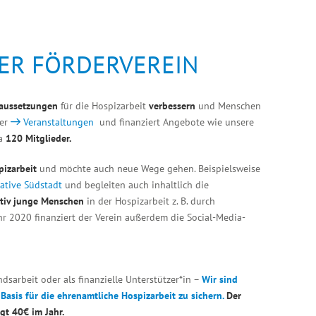
INTERN
DER FÖRDERVEREIN
raussetzungen
für die Hospizarbeit
verbessern
und Menschen
 er
Veranstaltungen
und finanziert Angebote wie unsere
wa
120 Mitglieder.
izarbeit
und möchte auch neue Wege gehen. Beispielsweise
iative Südstadt
und begleiten auch inhaltlich die
ktiv junge Menschen
in der Hospizarbeit z. B. durch
hr 2020 finanziert der Verein außerdem die Social-Media-
dsarbeit oder als finanzielle Unterstützer*in –
Wir sind
 Basis für die ehrenamtliche Hospizarbeit zu sichern.
Der
gt 40€ im Jahr.