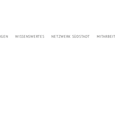
HOME
WER WIR SIND
ANGEBOTE
NGEN
WISSENSWERTES
NETZWERK SÜDSTADT
MITARBEI
VERANSTALTUNGEN
WISSENSWERTES
NETZWERK SÜDSTADT
IN
MITARBEIT
KONTAKT
SPENDEN