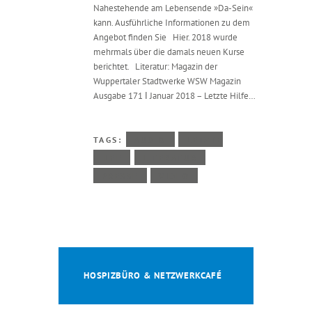
Nahestehende am Lebensende »Da-Sein«
kann. Ausführliche Informationen zu dem
Angebot finden Sie Hier. 2018 wurde
mehrmals über die damals neuen Kurse
berichtet. Literatur: Magazin der
Wuppertaler Stadtwerke WSW Magazin
Ausgabe 171 Ι Januar 2018 – Letzte Hilfe…
TAGS:
AUDIO
LETZTE
HILFE
LITERATUR
PRESSE
VIDEO
HOSPIZBÜRO & NETZWERKCAFÉ