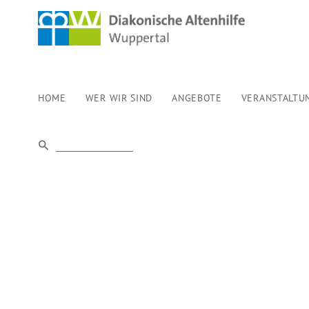
HOME
WER WIR SIND
ANGEBOTE
VERANSTALTU
VERANSTALT
AUGUST 2026