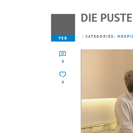
DIE PUST
25
CATEGORIES:
HOSPI
FEB
0
0