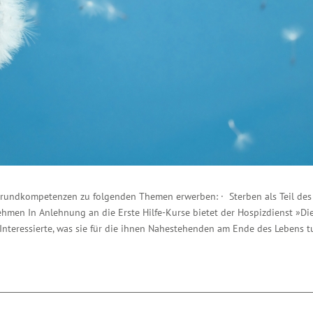
Grundkompetenzen zu folgenden Themen erwerben: · Sterben als Teil des
ehmen In Anlehnung an die Erste Hilfe-Kurse bietet der Hospizdienst »Die
Interessierte, was sie für die ihnen Nahestehenden am Ende des Lebens t