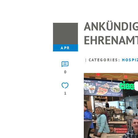
ANKÜNDIG
22
EHRENAMT
APR
CATEGORIES:
HOSPI
0
1