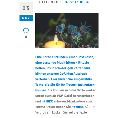
CATEGORIES:
HOSPIZ BLOG
03
NOV
0
Eine Kerze entzünden, einen Text lesen,
eine passende Musik hören – Rituale
helfen uns in schwierigen Zeiten und
können unseren Gefühlen Ausdruck
verleihen.
Hier finden Sie ausgewählte
Texte, die Sie für Ihr Trauerritual nutzen
können.
Sie können sich die Texte weiter
unten auch als PDF-Datei herunterladen
und
HIER
anhören. Musikvideos zum
Thema Trauer finden Sie
HIER
.
Zum
Vergrößern klicken Sie auf die Texte