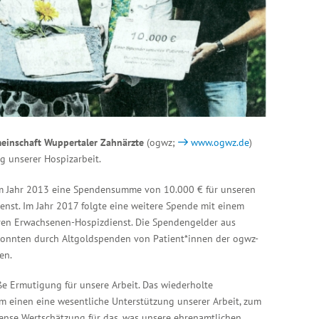
einschaft Wuppertaler Zahnärzte
(ogwz;
www.ogwz.de
)
ng unserer Hospizarbeit.
m Jahr 2013 eine Spendensumme von 10.000 € für unseren
nst. Im Jahr 2017 folgte eine weitere Spende mit einem
ren Erwachsenen-Hospizdienst. Die Spendengelder aus
nnten durch Altgoldspenden von Patient*innen der ogwz-
en.
ße Ermutigung für unsere Arbeit. Das wiederholte
m einen eine wesentliche Unterstützung unserer Arbeit, zum
nse Wertschätzung für das, was unsere ehrenamtlichen