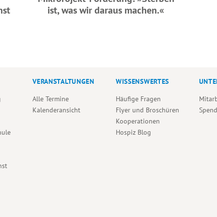
nst
ist, was wir daraus machen.«
VERANSTALTUNGEN
WISSENSWERTES
UNTE
g
Alle Termine
Häufige Fragen
Mitar
Kalenderansicht
Flyer und Broschüren
Spen
Kooperationen
hule
Hospiz Blog
nst