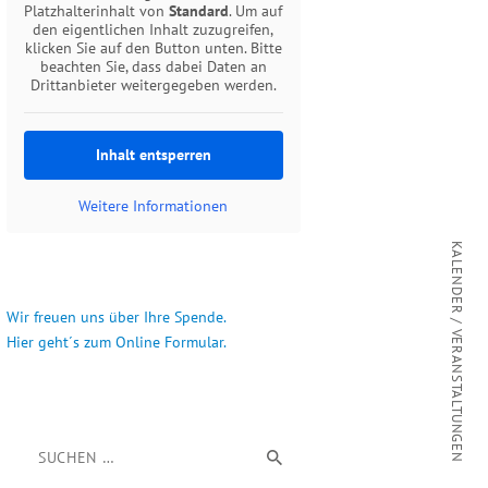
Platzhalterinhalt von
Standard
. Um auf
den eigentlichen Inhalt zuzugreifen,
klicken Sie auf den Button unten. Bitte
beachten Sie, dass dabei Daten an
Drittanbieter weitergegeben werden.
Inhalt entsperren
Weitere Informationen
KALENDER / VERANSTALTUNGEN
Wir freuen uns über Ihre Spende.
Hier geht´s zum Online Formular.
Suchen nach: