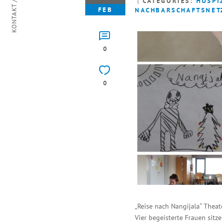
KONTAKT / ANFAHRT
CATEGORIES:
HOSPI
FEB
NACHBARSCHAFTSNET
0
0
„Reise nach Nangijala“ Thea
Vier begeisterte Frauen sit