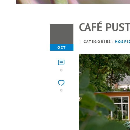
CAFÉ PUS
13
CATEGORIES:
HOSPI
OCT
0
0