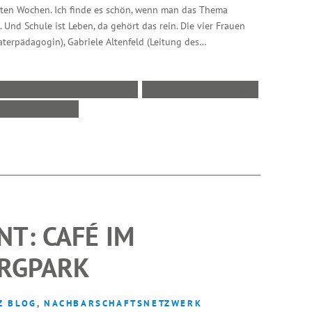
tzten Wochen. Ich finde es schön, wenn man das Thema
 Und Schule ist Leben, da gehört das rein. Die vier Frauen
erpädagogin), Gabriele Altenfeld (Leitung des…
HOSPIZ MACHT SCHULE
NETZWERKARBEIT
STALTUNGEN
T: CAFÉ IM
RGPARK
Z BLOG
,
NACHBARSCHAFTSNETZWERK