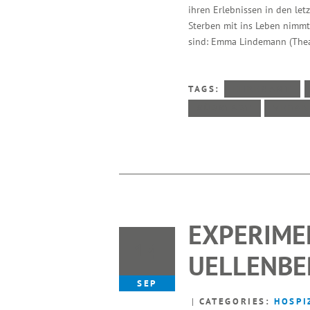
ihren Erlebnissen in den le
Sterben mit ins Leben nimmt.
sind: Emma Lindemann (Theat
TAGS:
EHRENAMT
SÜDSTADT
VERAN
EXPERIMEN
14
UELLENBE
SEP
CATEGORIES:
HOSPI