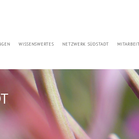
HOME
WER WIR SIND
ANGEBOTE
NGEN
WISSENSWERTES
NETZWERK SÜDSTADT
MITARBEI
VERANSTALTUNGEN
WISSENSWERTES
NETZWERK SÜDSTADT
DT
MITARBEIT
KONTAKT
SPENDEN