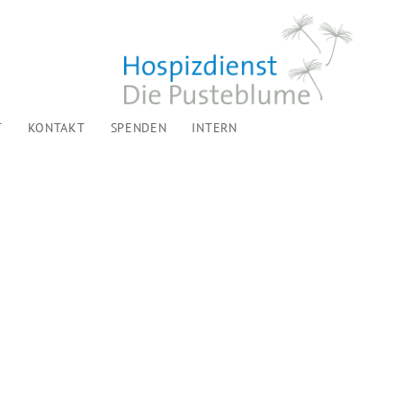
T
KONTAKT
SPENDEN
INTERN
ÜCKBLICK: AUSSTELLUNG »SPÄTE ERNTE« –...