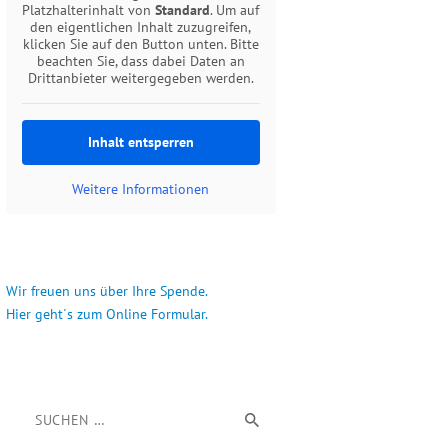
Platzhalterinhalt von
Standard
. Um auf
den eigentlichen Inhalt zuzugreifen,
klicken Sie auf den Button unten. Bitte
beachten Sie, dass dabei Daten an
Drittanbieter weitergegeben werden.
Inhalt entsperren
Weitere Informationen
Wir freuen uns über Ihre Spende.
Hier geht´s zum Online Formular.
Suchen nach: