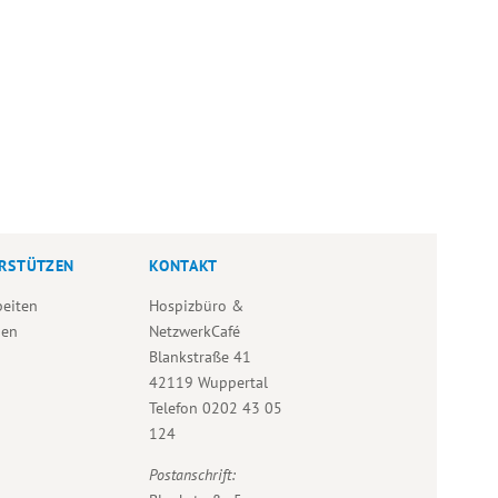
RSTÜTZEN
KONTAKT
beiten
Hospizbüro &
den
NetzwerkCafé
Blankstraße 41
42119 Wuppertal
Telefon
0202 43 05
124
Postanschrift: