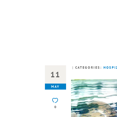
EINER PALLIA
CATEGORIES:
HOSPI
11
MAY
0