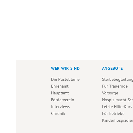
WER WIR SIND
ANGEBOTE
Die Pusteblume
Sterbebegleitun
Ehrenamt
Für Trauernde
Hauptamt
Vorsorge
Förderverein
Hospiz macht Sc
Interviews
Letzte Hilfe-Kurs
Chronik
Für Betriebe
Kinderhospizdie