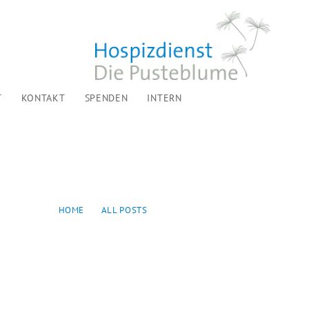
T
KONTAKT
SPENDEN
INTERN
HOME
ALL POSTS
...
CK: BLUMENGRÜSSE FÜR BEWOHNER*INNEN