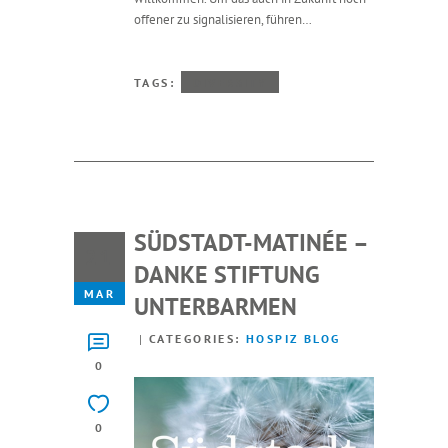
offener zu signalisieren, führen…
TAGS:
DIVERSITY
SÜDSTADT-MATINÉE –
21
DANKE STIFTUNG
MAR
UNTERBARMEN
CATEGORIES:
HOSPIZ BLOG
0
0