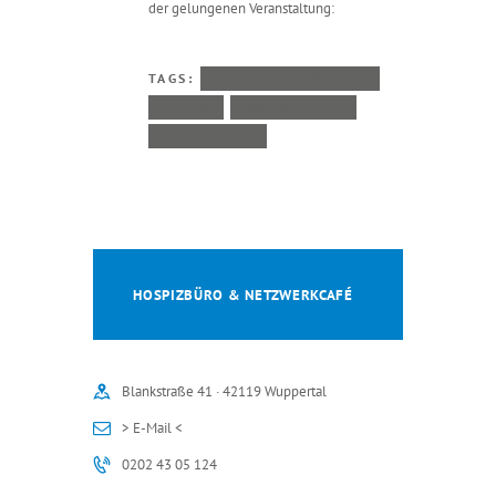
der gelungenen Veranstaltung:
TAGS:
VERANSTALTUNGEN
VIDEO
WUPPERTALER
THEMENTAGE
HOSPIZBÜRO & NETZWERKCAFÉ
Blankstraße 41 · 42119 Wuppertal
> E-Mail <
0202 43 05 124