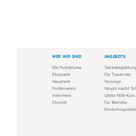
WER WIR SIND
ANGEBOTE
Die Pusteblume
Sterbebegleitun
Ehrenamt
Für Trauernde
Hauptamt
Vorsorge
Förderverein
Hospiz macht Sc
Interviews
Letzte Hilfe-Kurs
Chronik
Für Betriebe
Kinderhospizdie