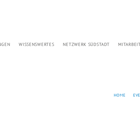
HOME
WER WIR SIND
ANGEBOTE
NGEN
WISSENSWERTES
NETZWERK SÜDSTADT
MITARBEI
VERANSTALTUNGEN
WISSENSWERTES
NETZWERK SÜDSTADT
FÜR
HOME
EV
MITARBEIT
KONTAKT
SPENDEN