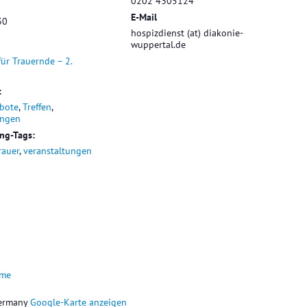
0202 4305124
E-Mail
30
hospizdienst (at) diakonie-
wuppertal.de
für Trauernde – 2.
:
bote
,
Treffen
,
ungen
ung-Tags:
rauer
,
veranstaltungen
ume
ermany
Google-Karte anzeigen