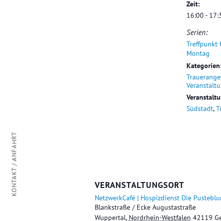
Zeit:
16:00 - 17:
Serien:
Treffpunkt 
Montag
Kategorien
Trauerange
Veranstalt
Veranstalt
Südstadt
,
T
KONTAKT / ANFAHRT
VERANSTALTUNGSORT
NetzwerkCafé | Hospizdienst Die Pustebl
Blankstraße / Ecke Augustastraße
Wuppertal
,
Nordrhein-Westfalen
42119
G