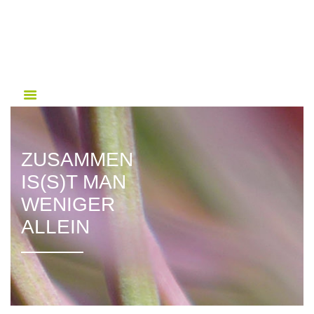
HOME
WER WIR SIND
ANGEBOTE
VERANSTALTUNGEN
WISSENSWERTES
NETZWERK SÜDSTADT
ZUSAMMEN
MITARBEIT
IS(S)T MAN
KONTAKT
WENIGER
SPENDEN
ALLEIN
INTERN