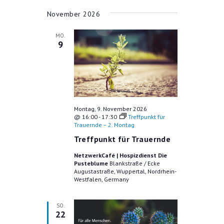
T
November 2026
I
MO.
9
O
N
Montag, 9. November 2026
@ 16:00
-
17:30
Treffpunkt für
Trauernde – 2. Montag
Treffpunkt für Trauernde
NetzwerkCafé | Hospizdienst Die
Pusteblume
Blankstraße / Ecke
Augustastraße, Wuppertal, Nordrhein-
Westfalen, Germany
SO.
22