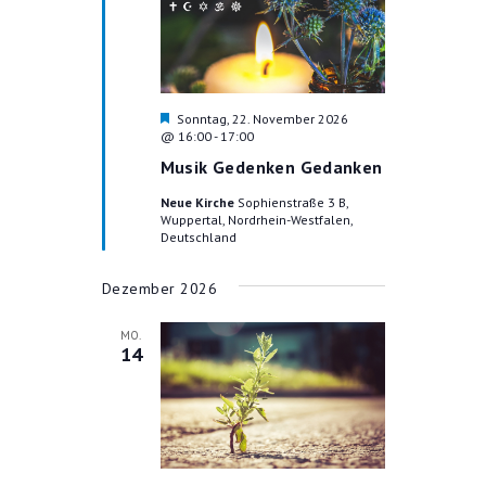
H
Sonntag, 22. November 2026
e
@ 16:00
-
17:00
r
Musik Gedenken Gedanken
v
o
Neue Kirche
Sophienstraße 3 B,
r
Wuppertal, Nordrhein-Westfalen,
g
Deutschland
e
h
o
Dezember 2026
b
e
n
MO.
14