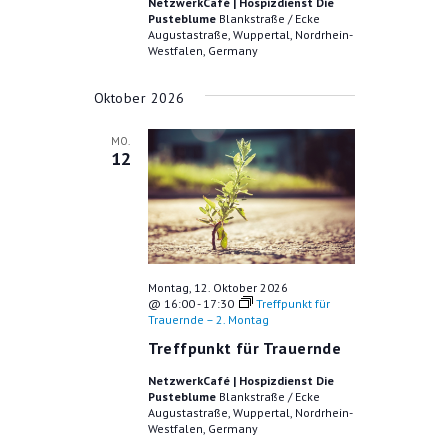
NetzwerkCafé | Hospizdienst Die
T
Pusteblume
Blankstraße / Ecke
N
Augustastraße, Wuppertal, Nordrhein-
I
Westfalen, Germany
S
O
I
N
Oktober 2026
C
MO.
H
12
T
E
N
N
Montag, 12. Oktober 2026
@ 16:00
-
17:30
Treffpunkt für
A
Trauernde – 2. Montag
V
Treffpunkt für Trauernde
I
NetzwerkCafé | Hospizdienst Die
Pusteblume
Blankstraße / Ecke
G
Augustastraße, Wuppertal, Nordrhein-
Westfalen, Germany
A