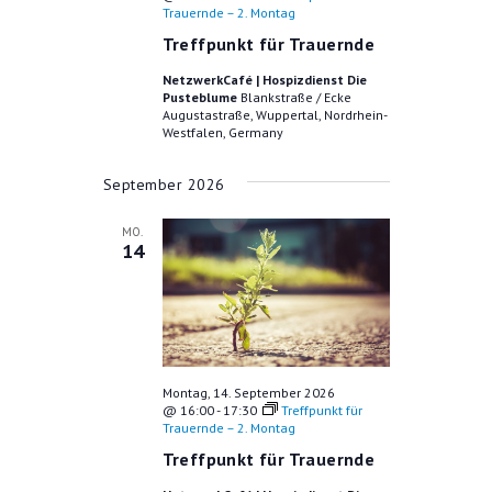
Trauernde – 2. Montag
G
U
Treffpunkt für Trauernde
A
N
N
NetzwerkCafé | Hospizdienst Die
G
Pusteblume
Blankstraße / Ecke
S
Augustastraße, Wuppertal, Nordrhein-
E
I
Westfalen, Germany
C
N
September 2026
H
S
T
MO.
U
E
14
C
N
-
H
N
-
A
U
V
Montag, 14. September 2026
@ 16:00
-
17:30
Treffpunkt für
N
I
Trauernde – 2. Montag
G
D
Treffpunkt für Trauernde
A
A