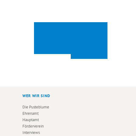
ZUSAMMEN
VORSORGEVOLLMAC
IS(S)T MAN
HT &
WENIGER
PATIENTENVERFÜGUN
G / TERMIN I –
ALLEIN
AUSGEBUCHT
WER WIR SIND
Die Pusteblume
Ehrenamt
Hauptamt
Förderverein
Interviews