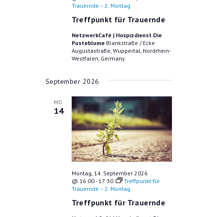
Trauernde – 2. Montag
G
U
Treffpunkt für Trauernde
A
N
N
NetzwerkCafé | Hospizdienst Die
G
Pusteblume
Blankstraße / Ecke
S
Augustastraße, Wuppertal, Nordrhein-
E
I
Westfalen, Germany
C
N
September 2026
H
S
T
MO.
U
E
14
C
N
-
H
N
-
A
U
V
Montag, 14. September 2026
@ 16:00
-
17:30
Treffpunkt für
N
I
Trauernde – 2. Montag
G
D
Treffpunkt für Trauernde
A
A