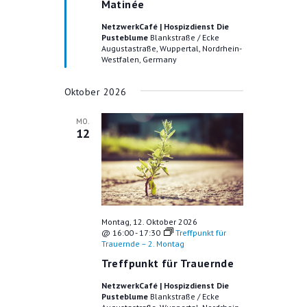
o
Matinée
r
g
NetzwerkCafé | Hospizdienst Die
e
Pusteblume
Blankstraße / Ecke
h
Augustastraße, Wuppertal, Nordrhein-
o
Westfalen, Germany
b
e
n
Oktober 2026
MO.
12
Montag, 12. Oktober 2026
@ 16:00
-
17:30
Treffpunkt für
Trauernde – 2. Montag
Treffpunkt für Trauernde
NetzwerkCafé | Hospizdienst Die
Pusteblume
Blankstraße / Ecke