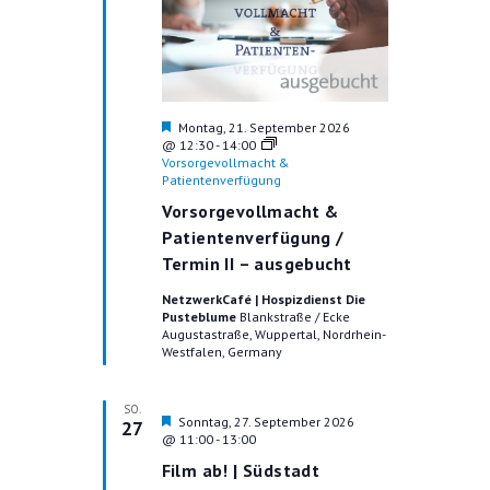
H
Montag, 21. September 2026
e
@ 12:30
-
14:00
r
Vorsorgevollmacht &
v
Patientenverfügung
o
Vorsorgevollmacht &
r
g
Patientenverfügung /
e
Termin II – ausgebucht
h
o
NetzwerkCafé | Hospizdienst Die
b
Pusteblume
Blankstraße / Ecke
e
Augustastraße, Wuppertal, Nordrhein-
n
Westfalen, Germany
SO.
H
Sonntag, 27. September 2026
27
e
@ 11:00
-
13:00
r
Film ab! | Südstadt
v