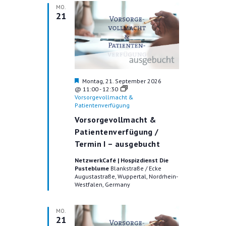
MO.
21
H
Montag, 21. September 2026
e
@ 11:00
-
12:30
r
Vorsorgevollmacht &
v
Patientenverfügung
o
Vorsorgevollmacht &
r
g
Patientenverfügung /
e
Termin I – ausgebucht
h
o
NetzwerkCafé | Hospizdienst Die
b
Pusteblume
Blankstraße / Ecke
e
Augustastraße, Wuppertal, Nordrhein-
n
Westfalen, Germany
MO.
21