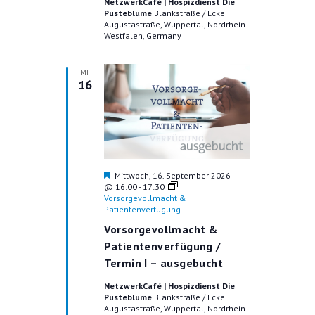
NetzwerkCafé | Hospizdienst Die
T
Pusteblume
Blankstraße / Ecke
N
Augustastraße, Wuppertal, Nordrhein-
I
Westfalen, Germany
S
O
I
N
MI.
16
C
H
T
E
N
H
Mittwoch, 16. September 2026
e
@ 16:00
-
17:30
N
r
Vorsorgevollmacht &
v
Patientenverfügung
A
o
Vorsorgevollmacht &
r
V
g
Patientenverfügung /
e
Termin I – ausgebucht
I
h
o
NetzwerkCafé | Hospizdienst Die
G
b
Pusteblume
Blankstraße / Ecke
e
Augustastraße, Wuppertal, Nordrhein-
A
n