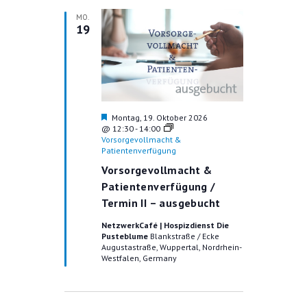
MO.
19
H
Montag, 19. Oktober 2026
e
@ 12:30
-
14:00
r
Vorsorgevollmacht &
v
Patientenverfügung
o
Vorsorgevollmacht &
r
g
Patientenverfügung /
e
Termin II – ausgebucht
h
o
NetzwerkCafé | Hospizdienst Die
b
Pusteblume
Blankstraße / Ecke
e
Augustastraße, Wuppertal, Nordrhein-
n
Westfalen, Germany