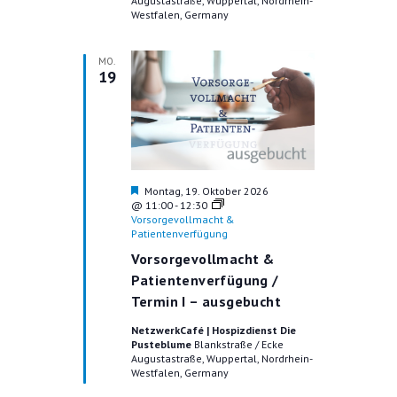
Augustastraße, Wuppertal, Nordrhein-
Westfalen, Germany
MO.
19
H
Montag, 19. Oktober 2026
e
@ 11:00
-
12:30
r
Vorsorgevollmacht &
v
Patientenverfügung
o
Vorsorgevollmacht &
r
g
Patientenverfügung /
e
Termin I – ausgebucht
h
o
NetzwerkCafé | Hospizdienst Die
b
Pusteblume
Blankstraße / Ecke
e
Augustastraße, Wuppertal, Nordrhein-
n
Westfalen, Germany