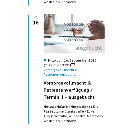
Westfalen, Germany
T
I
MI.
16
O
N
H
Mittwoch, 16. September 2026
e
@ 17:30
-
19:00
r
Vorsorgevollmacht &
v
Patientenverfügung
o
Vorsorgevollmacht &
r
g
Patientenverfügung /
e
Termin II – ausgebucht
h
o
NetzwerkCafé | Hospizdienst Die
b
Pusteblume
Blankstraße / Ecke
e
Augustastraße, Wuppertal, Nordrhein-
n
Westfalen, Germany