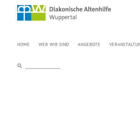
HOME
WER WIR SIND
ANGEBOTE
VERANSTALTU
VORSORGEVO
&
PATIENTENVE