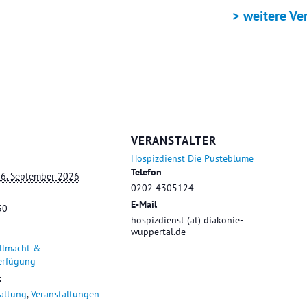
+ ICAL EXPORT
> weitere Ve
VERANSTALTER
Hospizdienst Die Pusteblume
Telefon
16. September 2026
0202 4305124
E-Mail
30
hospizdienst (at) diakonie-
wuppertal.de
llmacht &
erfügung
:
taltung
,
Veranstaltungen