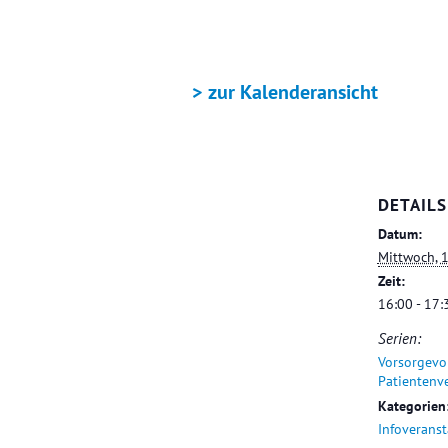
+ GOOGLE KALENDER
> zur Kalenderansicht
DETAILS
Datum:
Mittwoch, 
Zeit:
16:00 - 17:
Serien:
Vorsorgevo
Patientenv
Kategorien
Infoverans