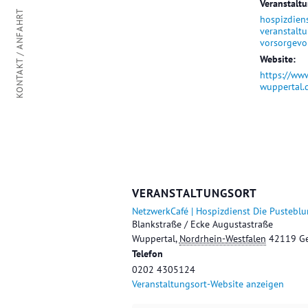
Veranstalt
KONTAKT / ANFAHRT
hospizdien
veranstalt
vorsorgevo
Website:
https://ww
wuppertal.
VERANSTALTUNGSORT
NetzwerkCafé | Hospizdienst Die Pustebl
Blankstraße / Ecke Augustastraße
Wuppertal
,
Nordrhein-Westfalen
42119
G
Telefon
0202 4305124
Veranstaltungsort-Website anzeigen