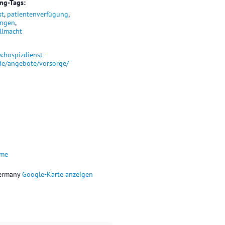
ung-Tags:
st
,
patientenverfügung
,
ungen
,
llmacht
w.hospizdienst-
de/angebote/vorsorge/
ume
ermany
Google-Karte anzeigen