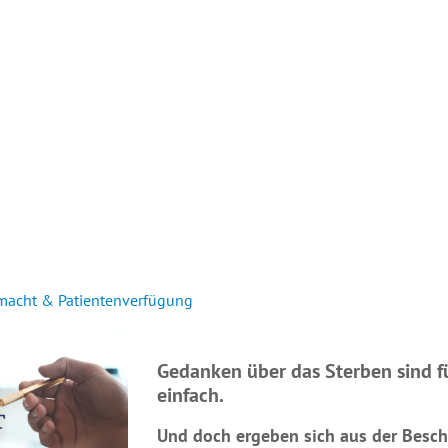
INTERN
AUSGEBUCHT
macht & Patientenverfügung
Gedanken über das Sterben sind f
einfach.
Und doch ergeben sich aus der Besc