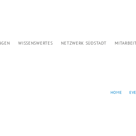
HOME
WER WIR SIND
ANGEBOTE
NGEN
WISSENSWERTES
NETZWERK SÜDSTADT
MITARBEI
VERANSTALTUNGEN
WISSENSWERTES
NETZWERK SÜDSTADT
FÜR
HOME
EV
MITARBEIT
KONTAKT
SPENDEN