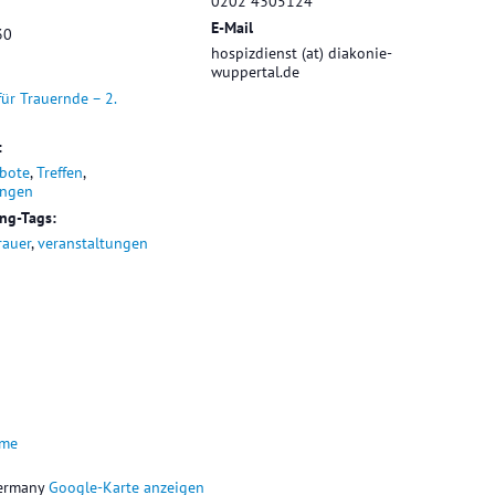
0202 4305124
E-Mail
30
hospizdienst (at) diakonie-
wuppertal.de
für Trauernde – 2.
:
bote
,
Treffen
,
ungen
ung-Tags:
rauer
,
veranstaltungen
ume
ermany
Google-Karte anzeigen