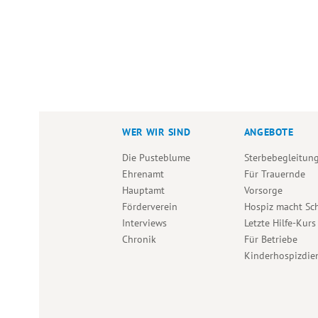
WER WIR SIND
ANGEBOTE
Die Pusteblume
Sterbebegleitun
Ehrenamt
Für Trauernde
Hauptamt
Vorsorge
Förderverein
Hospiz macht Sc
Interviews
Letzte Hilfe-Kurs
Chronik
Für Betriebe
Kinderhospizdie