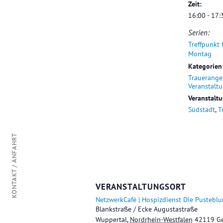
Zeit:
16:00 - 17:
Serien:
Treffpunkt 
Montag
Kategorien
Trauerange
Veranstalt
Veranstalt
Südstadt
,
T
KONTAKT / ANFAHRT
VERANSTALTUNGSORT
NetzwerkCafé | Hospizdienst Die Pustebl
Blankstraße / Ecke Augustastraße
Wuppertal
,
Nordrhein-Westfalen
42119
G