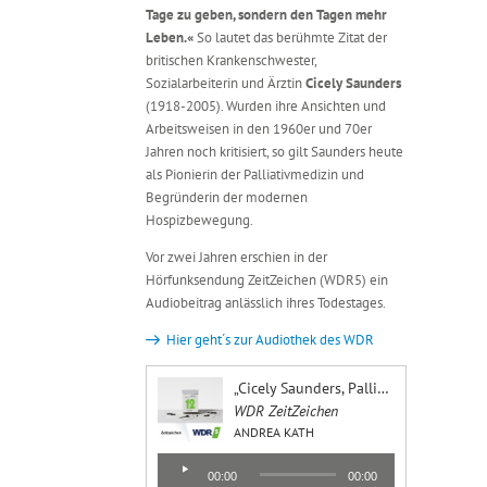
Tage zu geben, sondern den Tagen mehr
Leben.«
So lautet das berühmte Zitat der
britischen Krankenschwester,
Sozialarbeiterin und Ärztin
Cicely Saunders
(1918-2005). Wurden ihre Ansichten und
Arbeitsweisen in den 1960er und 70er
Jahren noch kritisiert, so gilt Saunders heute
als Pionierin der Palliativmedizin und
Begründerin der modernen
Hospizbewegung.
Vor zwei Jahren erschien in der
Hörfunksendung ZeitZeichen (WDR5) ein
Audiobeitrag anlässlich ihres Todestages.
Hier geht´s zur Audiothek des WDR
„Cicely Saunders, Palliativärztin (Todestag 14.7.2005) | WDR ZeitZeichen (14.07.2020)“
WDR ZeitZeichen
ANDREA KATH
Audio-
00:00
00:00
Player