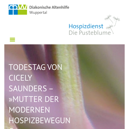
HOME
WER WIR SIND
ANGEBOTE
VERANSTALTUNGEN
WISSENSWERTES
NETZWERK SÜDSTADT
TODESTAG VON
MITARBEIT
CICELY
KONTAKT
SAUNDERS –
SPENDEN
»MUTTER DER
INTERN
MODERNEN
HOSPIZBEWEGUN