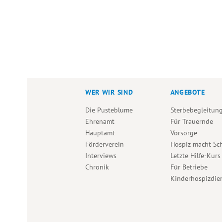
WER WIR SIND
ANGEBOTE
Die Pusteblume
Sterbebegleitun
Ehrenamt
Für Trauernde
Hauptamt
Vorsorge
Förderverein
Hospiz macht Sc
Interviews
Letzte Hilfe-Kurs
Chronik
Für Betriebe
Kinderhospizdie