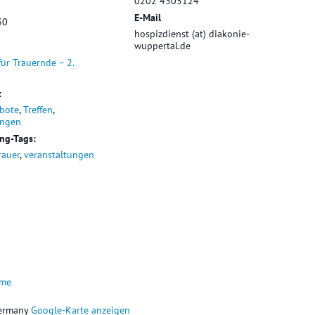
0202 4305124
E-Mail
30
hospizdienst (at) diakonie-
wuppertal.de
für Trauernde – 2.
:
bote
,
Treffen
,
ungen
ung-Tags:
rauer
,
veranstaltungen
ume
ermany
Google-Karte anzeigen