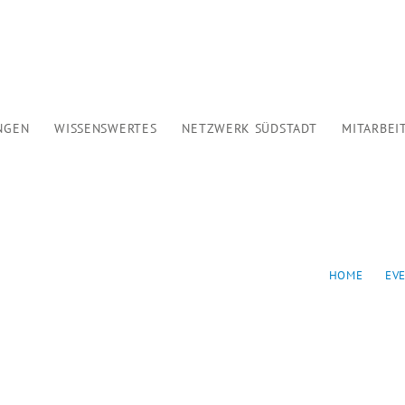
HOME
WER WIR SIND
ANGEBOTE
NGEN
WISSENSWERTES
NETZWERK SÜDSTADT
MITARBEI
VERANSTALTUNGEN
WISSENSWERTES
NETZWERK SÜDSTADT
FÜR
HOME
EV
MITARBEIT
KONTAKT
SPENDEN