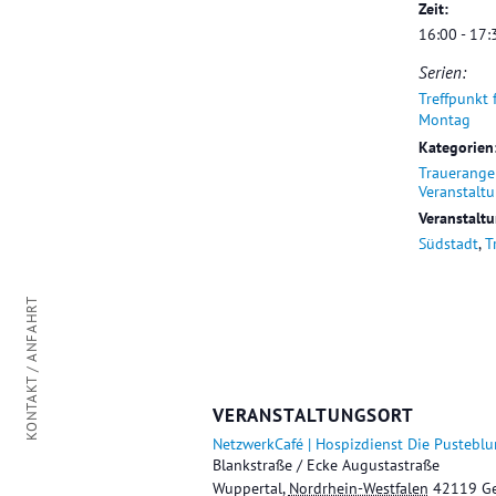
Zeit:
16:00 - 17:
Serien:
Treffpunkt 
Montag
Kategorien
Trauerange
Veranstalt
Veranstalt
Südstadt
,
T
KONTAKT / ANFAHRT
VERANSTALTUNGSORT
NetzwerkCafé | Hospizdienst Die Pustebl
Blankstraße / Ecke Augustastraße
Wuppertal
,
Nordrhein-Westfalen
42119
G