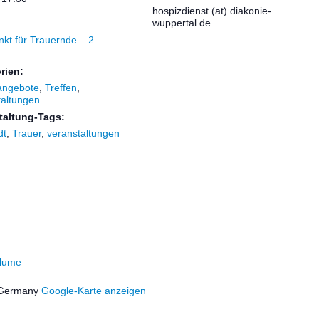
hospizdienst (at) diakonie-
wuppertal.de
nkt für Trauernde – 2.
g
rien:
angebote
,
Treffen
,
taltungen
taltung-Tags:
dt
,
Trauer
,
veranstaltungen
blume
Germany
Google-Karte anzeigen