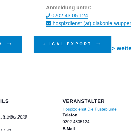
Anmeldung unter:
0202 43 05 124
hospizdienst (at) diakonie-wupper
ER
+ ICAL EXPORT
> weit
ILS
VERANSTALTER
Hospizdienst Die Pusteblume
:
Telefon
, 9. März 2026
0202 4305124
E-Mail
 17:30