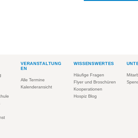
VERANSTALTUNG
WISSENSWERTES
UNT
EN
g
Häufige Fragen
Mitar
Alle Termine
Flyer und Broschüren
Spen
Kalenderansicht
Kooperationen
chule
Hospiz Blog
s
nst