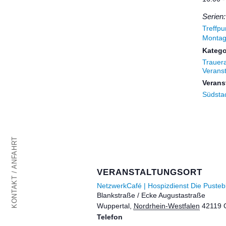
Serien:
Treffpu
Monta
Katego
Trauer
Verans
Verans
Südsta
KONTAKT / ANFAHRT
VERANSTALTUNGSORT
NetzwerkCafé | Hospizdienst Die Puste
Blankstraße / Ecke Augustastraße
Wuppertal
,
Nordrhein-Westfalen
42119
Telefon