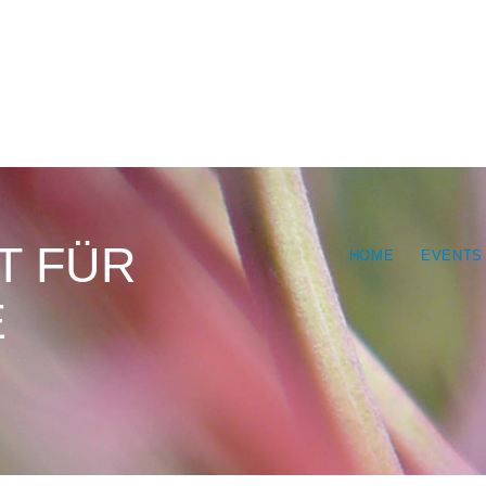
HOME
WER WIR SIND
ANGEBOTE
VERANSTALTUNGEN
WISSENSWERTES
T FÜR
HOME
EVENTS
NETZWERK SÜDSTADT
E
MITARBEIT
KONTAKT
SPENDEN