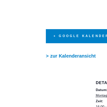
+ GOOGLE KALEND
> zur Kalenderansicht
DETA
Datum
Montag
Zeit:
16:00 -