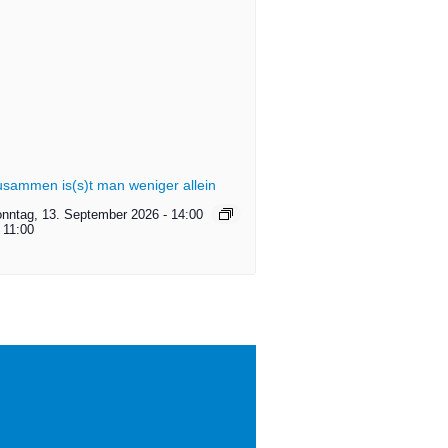
sammen is(s)t man weniger allein
nntag, 13. September 2026
-
14:00
11:00
 SEHEN – ACHTSAM
CH FOTOGRAFIE //
NNENLERNTREFFEN