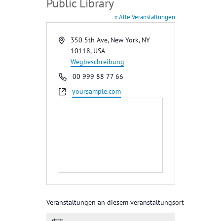
Public Library
« Alle Veranstaltungen
A
350 5th Ave, New York, NY
d
10118, USA
r
Wegbeschreibung
e
T
00 999 88 77 66
s
e
W
yoursample.com
s
l
e
e
e
b
f
s
o
e
n
i
t
e
Veranstaltungen an diesem veranstaltungsort