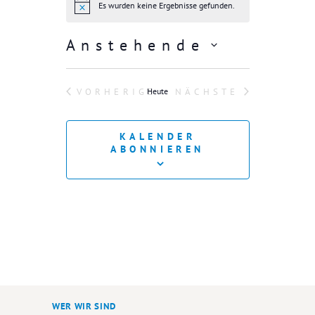
Es wurden keine Ergebnisse gefunden.
H
i
n
Anstehende
w
e
D
i
s
a
VORHERIGE
Heute
NÄCHSTE
t
VERANSTALTUNGEN
VERANSTALTUN
u
m
KALENDER
w
ABONNIEREN
ä
h
l
e
n
.
WER WIR SIND