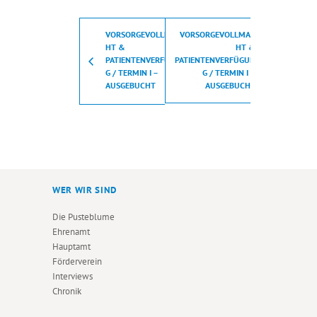
VORSORGEVOLLMAC
VORSORGEVOLLMAC
HT &
HT &
PATIENTENVERFÜGUN
PATIENTENVERFÜGUN
G / TERMIN I –
G / TERMIN I –
AUSGEBUCHT
AUSGEBUCHT
WER WIR SIND
Die Pusteblume
Ehrenamt
Hauptamt
Förderverein
Interviews
Chronik