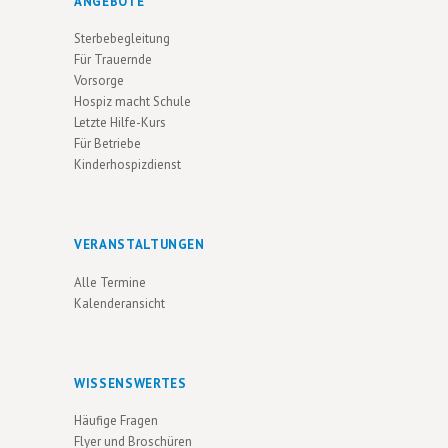
ANGEBOTE
U
V
Sterbebegleitung
N
I
Für Trauernde
G
D
Vorsorge
A
Hospiz macht Schule
A
Letzte Hilfe-Kurs
T
N
Für Betriebe
I
Kinderhospizdienst
S
O
I
N
C
VERANSTALTUNGEN
H
Alle Termine
T
Kalenderansicht
E
N
WISSENSWERTES
N
Häufige Fragen
A
Flyer und Broschüren