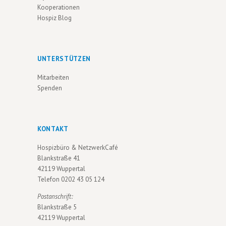
V
Kooperationen
Hospiz Blog
I
G
A
UNTERSTÜTZEN
T
Mitarbeiten
I
Spenden
O
N
KONTAKT
Hospizbüro & NetzwerkCafé
Blankstraße 41
42119 Wuppertal
Telefon
0202 43 05 124
Postanschrift:
Blankstraße 5
42119 Wuppertal