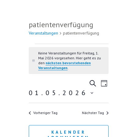
patientenverfügung
Veranstaltungen
patientenverfügung
VERANSTALTUNGEN FÜR
FREITAG, 1. MAI 2026
Keine Veranstaltungen für Freitag, 1.
Mai 2026 vorgesehen. Hier geht es zu
H
den
nächsten bevorstehenden
i
Veranstaltungen
.
n
w
V
V
e
S
T
i
U
E
01.05.2026
E
A
s
C
R
G
D
R
H
A
E
a
A
Vorheriger Tag
Nächster Tag
N
t
u
N
S
m
T
S
KALENDER
w