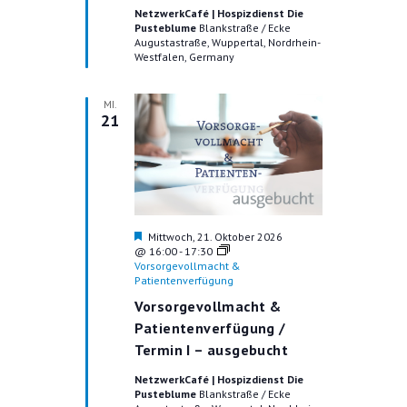
o
NetzwerkCafé | Hospizdienst Die
b
Pusteblume
Blankstraße / Ecke
e
Augustastraße, Wuppertal, Nordrhein-
n
Westfalen, Germany
MI.
21
H
Mittwoch, 21. Oktober 2026
e
@ 16:00
-
17:30
r
Vorsorgevollmacht &
v
Patientenverfügung
o
Vorsorgevollmacht &
r
g
Patientenverfügung /
e
Termin I – ausgebucht
h
o
NetzwerkCafé | Hospizdienst Die
b
Pusteblume
Blankstraße / Ecke
e