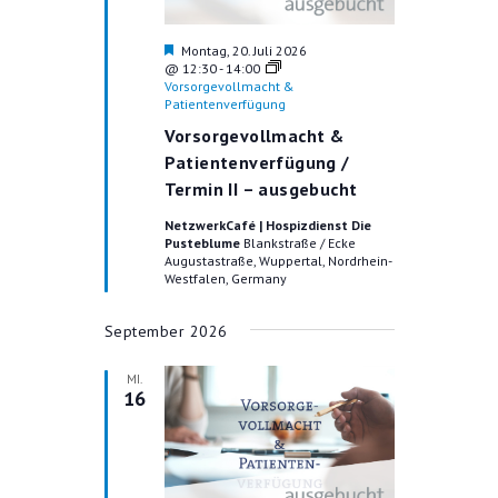
U
V
N
I
H
Montag, 20. Juli 2026
e
@ 12:30
-
14:00
G
D
r
Vorsorgevollmacht &
v
Patientenverfügung
A
A
o
Vorsorgevollmacht &
T
r
N
g
Patientenverfügung /
I
e
S
Termin II – ausgebucht
O
h
o
I
N
NetzwerkCafé | Hospizdienst Die
b
Pusteblume
Blankstraße / Ecke
e
C
Augustastraße, Wuppertal, Nordrhein-
n
Westfalen, Germany
H
T
September 2026
E
MI.
16
N
N
A