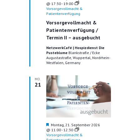
e
@ 17:30
-
19:00
r
Vorsorgevollmacht &
v
Patientenverfügung
o
Vorsorgevollmacht &
r
g
Patientenverfügung /
e
Termin II – ausgebucht
h
o
NetzwerkCafé | Hospizdienst Die
b
Pusteblume
Blankstraße / Ecke
e
Augustastraße, Wuppertal, Nordrhein-
n
Westfalen, Germany
MO.
21
H
Montag, 21. September 2026
e
@ 11:00
-
12:30
r
Vorsorgevollmacht &
v
Patientenverfügung