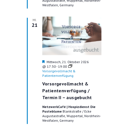
Augustastraße, Wuppertal, Nordrhein-
n
Westfalen, Germany
MI.
21
H
Mittwoch, 21. Oktober 2026
e
@ 17:30
-
19:00
r
Vorsorgevollmacht &
v
Patientenverfügung
o
Vorsorgevollmacht &
r
g
Patientenverfügung /
e
Termin II – ausgebucht
h
o
NetzwerkCafé | Hospizdienst Die
b
Pusteblume
Blankstraße / Ecke
e
Augustastraße, Wuppertal, Nordrhein-
n
Westfalen, Germany