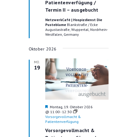
g
Patientenverfügung /
e
Termin II – ausgebucht
h
o
NetzwerkCafé | Hospizdienst Die
b
Pusteblume
Blankstraße / Ecke
e
Augustastraße, Wuppertal, Nordrhein-
n
Westfalen, Germany
Oktober 2026
MO.
19
H
Montag, 19. Oktober 2026
e
@ 11:00
-
12:30
r
Vorsorgevollmacht &
v
Patientenverfügung
o
Vorsorgevollmacht &
r
g