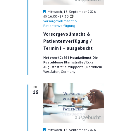
V
I
H
Mittwoch, 16. September 2026
e
@ 16:00
-
17:30
G
r
Vorsorgevollmacht &
v
Patientenverfügung
A
o
Vorsorgevollmacht &
r
T
g
Patientenverfügung /
e
Termin I – ausgebucht
I
h
o
NetzwerkCafé | Hospizdienst Die
O
b
Pusteblume
Blankstraße / Ecke
e
Augustastraße, Wuppertal, Nordrhein-
N
n
Westfalen, Germany
MI.
16
H
Mittwoch, 16. September 2026