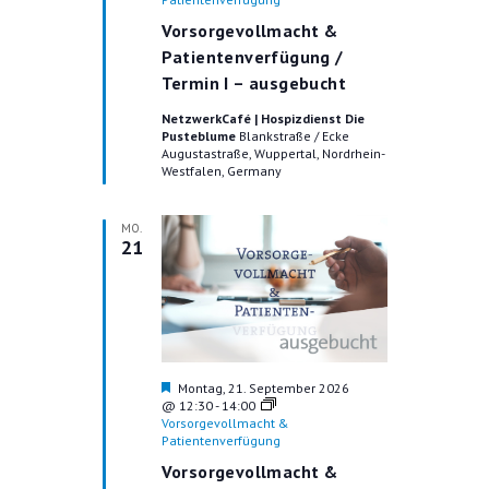
o
Vorsorgevollmacht &
r
g
Patientenverfügung /
e
Termin I – ausgebucht
h
o
NetzwerkCafé | Hospizdienst Die
b
Pusteblume
Blankstraße / Ecke
e
Augustastraße, Wuppertal, Nordrhein-
n
Westfalen, Germany
MO.
21
H
Montag, 21. September 2026
e
@ 12:30
-
14:00
r
Vorsorgevollmacht &
v
Patientenverfügung
o
Vorsorgevollmacht &
r