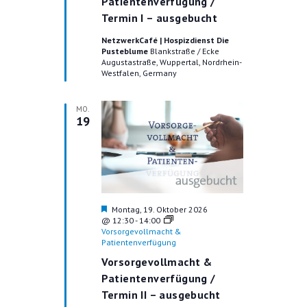
Patientenverfügung /
e
Termin I – ausgebucht
h
o
NetzwerkCafé | Hospizdienst Die
b
Pusteblume
Blankstraße / Ecke
e
Augustastraße, Wuppertal, Nordrhein-
n
Westfalen, Germany
MO.
19
H
Montag, 19. Oktober 2026
e
@ 12:30
-
14:00
r
Vorsorgevollmacht &
v
Patientenverfügung
o
Vorsorgevollmacht &
r
g
Patientenverfügung /
e
Termin II – ausgebucht
h