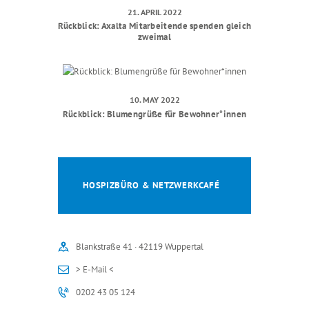
A
A
21. APRIL 2022
T
Rückblick: Axalta Mitarbeitende spenden gleich
N
zweimal
I
S
O
I
N
C
10. MAY 2022
Rückblick: Blumengrüße für Bewohner*innen
H
T
E
N
HOSPIZBÜRO & NETZWERKCAFÉ
N
A
Blankstraße 41 · 42119 Wuppertal
V
> E-Mail <
I
0202 43 05 124
G