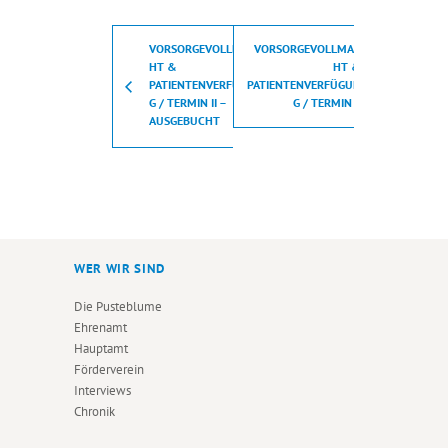
VORSORGEVOLLMAC
VORSORGEVOLLMAC
HT &
HT &
PATIENTENVERFÜGUN
PATIENTENVERFÜGUN
G / TERMIN II –
G / TERMIN II
AUSGEBUCHT
WER WIR SIND
Die Pusteblume
Ehrenamt
Hauptamt
Förderverein
Interviews
Chronik