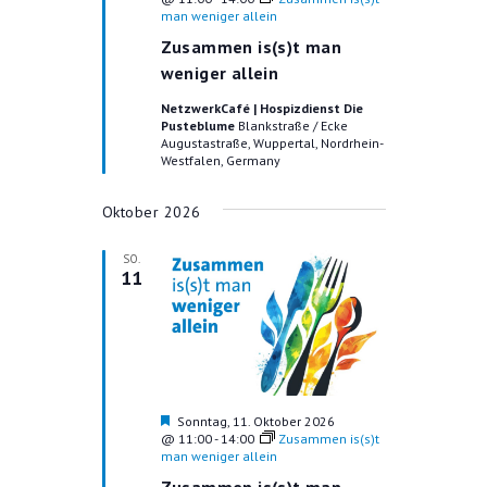
r
man weniger allein
G
U
v
Zusammen is(s)t man
A
o
N
r
weniger allein
N
g
G
S
e
NetzwerkCafé | Hospizdienst Die
h
Pusteblume
Blankstraße / Ecke
E
I
o
Augustastraße, Wuppertal, Nordrhein-
b
C
Westfalen, Germany
N
e
H
n
S
Oktober 2026
T
U
E
SO.
C
N
11
-
H
N
-
A
U
V
N
I
H
Sonntag, 11. Oktober 2026
e
@ 11:00
-
14:00
Zusammen is(s)t
G
D
r
man weniger allein
A
v
A
Zusammen is(s)t man