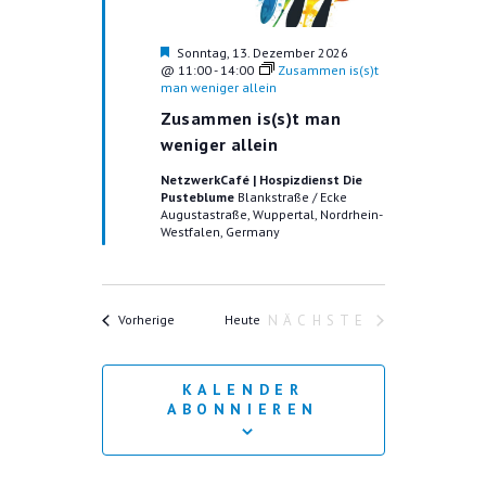
H
Sonntag, 13. Dezember 2026
e
@ 11:00
-
14:00
Zusammen is(s)t
r
man weniger allein
v
Zusammen is(s)t man
o
r
weniger allein
g
e
NetzwerkCafé | Hospizdienst Die
h
Pusteblume
Blankstraße / Ecke
o
Augustastraße, Wuppertal, Nordrhein-
b
Westfalen, Germany
e
n
Veranstaltungen
Heute
NÄCHSTE
Vorherige
VERANSTALTUN
KALENDER
ABONNIEREN