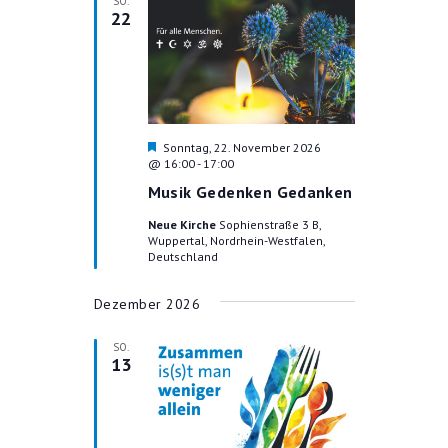
SO.
n
22
H
Sonntag, 22. November 2026
e
@ 16:00
-
17:00
r
Musik Gedenken Gedanken
v
o
Neue Kirche
Sophienstraße 3 B,
r
Wuppertal, Nordrhein-Westfalen,
g
Deutschland
e
h
o
Dezember 2026
b
e
n
SO.
13