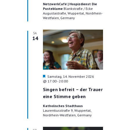
e
NetzwerkCafé | Hospizdienst Die
T
h
Pusteblume
Blankstraße / Ecke
o
Augustastraße, Wuppertal, Nordrhein-
I
b
Westfalen, Germany
e
O
n
SA.
N
14
H
Samstag, 14. November 2026
e
@ 17:00
-
20:00
r
Singen befreit – der Trauer
v
o
eine Stimme geben
r
g
Katholisches Stadthaus
e
Laurentiusstraße 9, Wuppertal,
h
Nordrhein-Westfalen, Germany
o
b
e