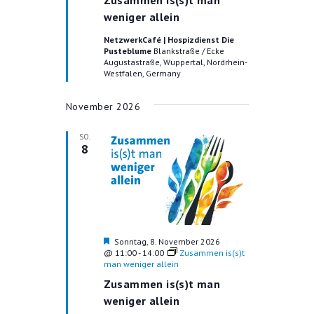
o
T
r
weniger allein
N
g
I
e
S
NetzwerkCafé | Hospizdienst Die
O
h
Pusteblume
Blankstraße / Ecke
o
I
N
Augustastraße, Wuppertal, Nordrhein-
b
Westfalen, Germany
e
C
n
November 2026
H
T
SO.
8
E
N
N
A
V
H
Sonntag, 8. November 2026
e
@ 11:00
-
14:00
Zusammen is(s)t
I
r
man weniger allein
v
Zusammen is(s)t man
G
o
r
weniger allein
A
g