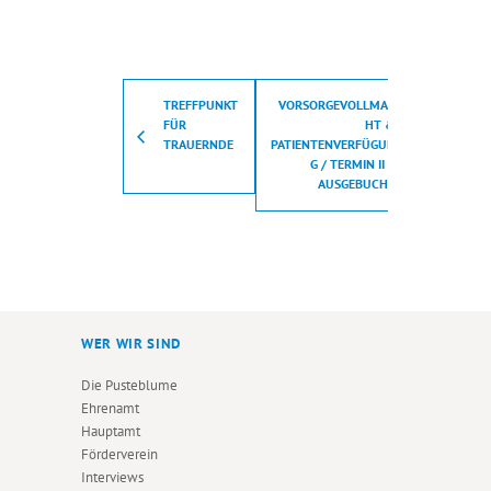
TREFFPUNKT
VORSORGEVOLLMAC
FÜR
HT &
TRAUERNDE
PATIENTENVERFÜGUN
G / TERMIN II –
AUSGEBUCHT
WER WIR SIND
Die Pusteblume
Ehrenamt
Hauptamt
Förderverein
Interviews