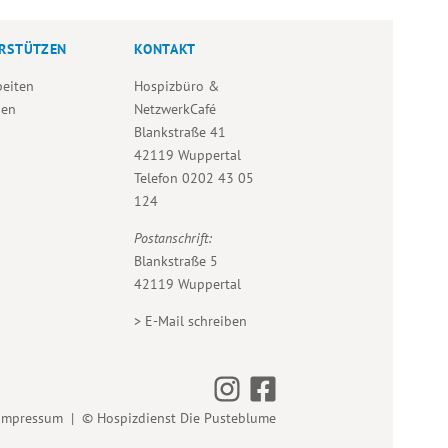
n
n
,
RSTÜTZEN
KONTAKT
beiten
Hospizbüro &
den
NetzwerkCafé
Blankstraße 41
42119 Wuppertal
Telefon
0202 43 05
124
Postanschrift:
Blankstraße 5
42119 Wuppertal
>
E-Mail schreiben
Impressum
| © Hospizdienst Die Pusteblume