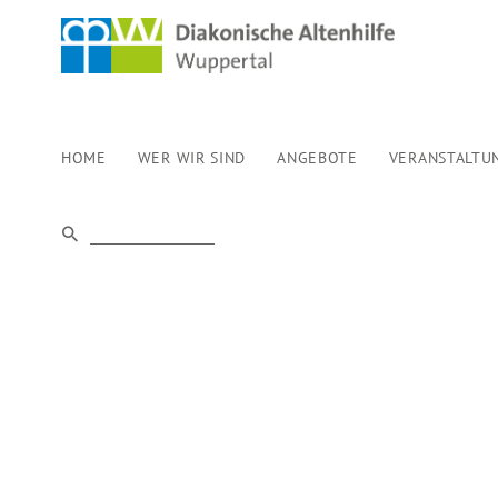
HOME
WER WIR SIND
ANGEBOTE
VERANSTALTU
VERANSTALT
APRIL 2026