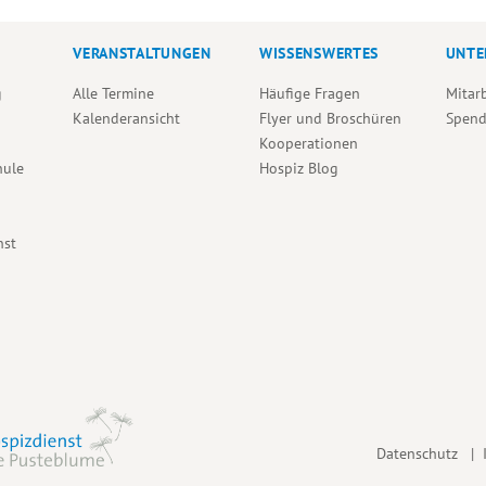
n
n
n
,
,
,
,
VERANSTALTUNGEN
WISSENSWERTES
UNTE
g
Alle Termine
Häufige Fragen
Mitar
Kalenderansicht
Flyer und Broschüren
Spen
Kooperationen
hule
Hospiz Blog
nst
Datenschutz
|