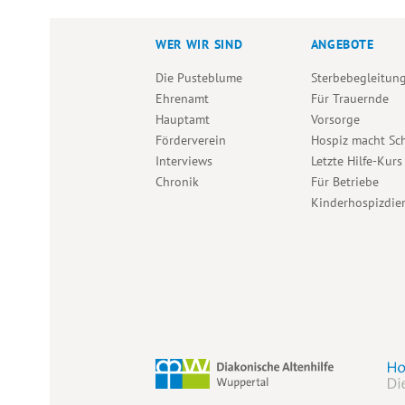
C
E
n
n
.
,
,
H
WER WIR SIND
ANGEBOTE
N
Die Pusteblume
Sterbebegleitun
T
Ehrenamt
Für Trauernde
Hauptamt
Vorsorge
E
Förderverein
Hospiz macht Sc
Interviews
Letzte Hilfe-Kurs
Chronik
Für Betriebe
N
Kinderhospizdie
N
A
V
I