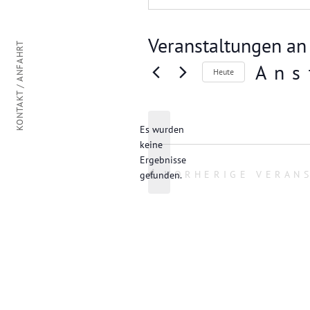
Veranstaltungen an
KONTAKT / ANFAHRT
Ans
Heute
D
a
t
Es wurden
u
keine
m
H
Ergebnisse
w
i
VORHERIGE
VERAN
gefunden.
ä
n
h
w
e
l
i
e
s
n
.