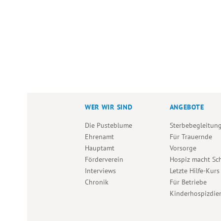
WER WIR SIND
ANGEBOTE
Die Pusteblume
Sterbebegleitun
Ehrenamt
Für Trauernde
Hauptamt
Vorsorge
Förderverein
Hospiz macht Sc
Interviews
Letzte Hilfe-Kurs
Chronik
Für Betriebe
Kinderhospizdie