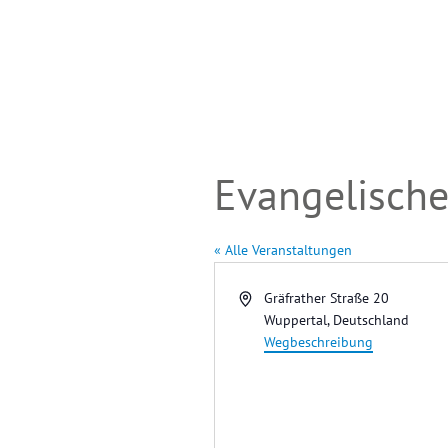
Evangelische
« Alle Veranstaltungen
A
Gräfrather Straße 20
d
Wuppertal
,
Deutschland
r
Wegbeschreibung
e
s
s
e