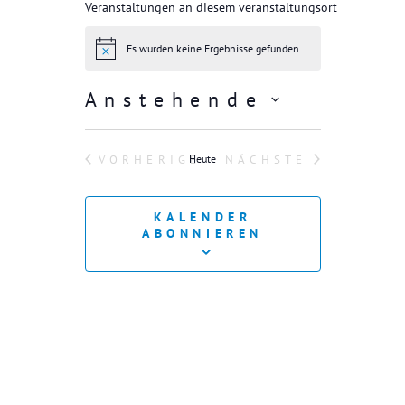
Veranstaltungen an diesem veranstaltungsort
Es wurden keine Ergebnisse gefunden.
H
i
n
Anstehende
w
e
D
i
s
a
VORHERIGE
Heute
NÄCHSTE
t
VERANSTALTUNGEN
VERANSTALTUN
u
m
KALENDER
w
ABONNIEREN
ä
h
l
e
n
.