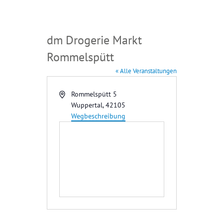
dm Drogerie Markt
Rommelspütt
« Alle Veranstaltungen
A
Rommelspütt 5
d
Wuppertal
,
42105
r
Wegbeschreibung
e
s
s
e