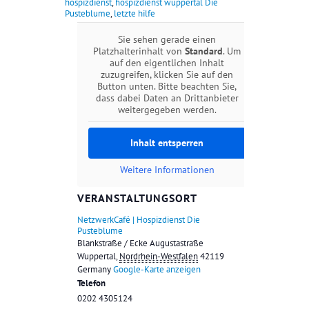
hospizdienst
,
hospizdienst wuppertal Die
Pusteblume
,
letzte hilfe
Sie sehen gerade einen
Platzhalterinhalt von
Standard
. Um
auf den eigentlichen Inhalt
zuzugreifen, klicken Sie auf den
Button unten. Bitte beachten Sie,
dass dabei Daten an Drittanbieter
weitergegeben werden.
Inhalt entsperren
Weitere Informationen
VERANSTALTUNGSORT
NetzwerkCafé | Hospizdienst Die
Pusteblume
Blankstraße / Ecke Augustastraße
Wuppertal
,
Nordrhein-Westfalen
42119
Germany
Google-Karte anzeigen
Telefon
0202 4305124