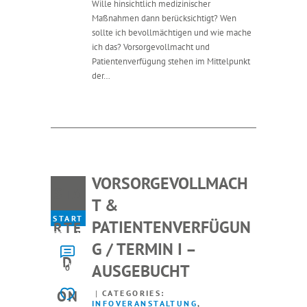
Wille hinsichtlich medizinischer
Maßnahmen dann berücksichtigt? Wen
sollte ich bevollmächtigen und wie mache
ich das? Vorsorgevollmacht und
Patientenverfügung stehen im Mittelpunkt
der…
VORSORGEVOLLMACH
STA
T &
START
PATIENTENVERFÜGUN
RTE
ED ON
G / TERMIN I –
20.
D
AUSGEBUCHT
JULY
0
2026
ON
CATEGORIES:
INFOVERANSTALTUNG
,