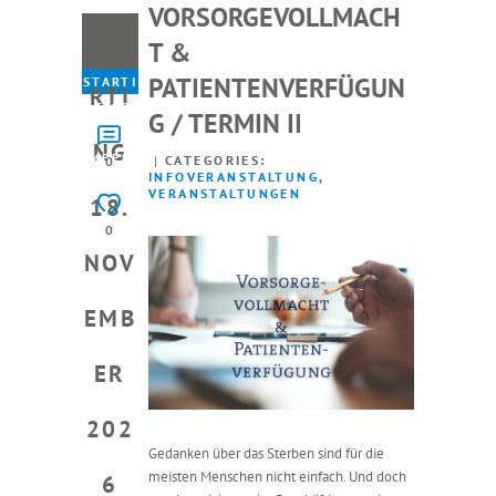
VORSORGEVOLLMACH
STA
T &
PATIENTENVERFÜGUN
STARTI
RTI
NG 18.
G / TERMIN II
NOVE
NG
MBER
CATEGORIES:
0
INFOVERANSTALTUNG
,
2026
VERANSTALTUNGEN
18.
0
NOV
EMB
ER
202
Gedanken über das Sterben sind für die
meisten Menschen nicht einfach. Und doch
6