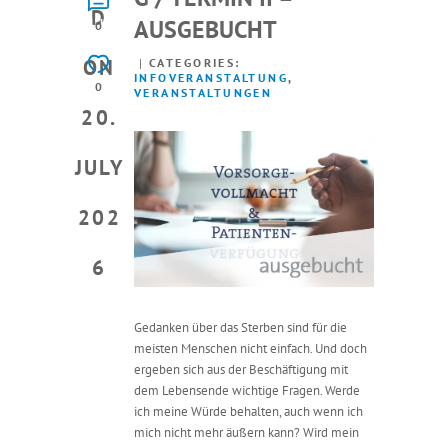
D
AUSGEBUCHT
JULY
0
2026
ON
CATEGORIES:
INFOVERANSTALTUNG
,
0
VERANSTALTUNGEN
20.
JULY
202
6
Gedanken über das Sterben sind für die
meisten Menschen nicht einfach. Und doch
ergeben sich aus der Beschäftigung mit
dem Lebensende wichtige Fragen. Werde
ich meine Würde behalten, auch wenn ich
mich nicht mehr äußern kann? Wird mein