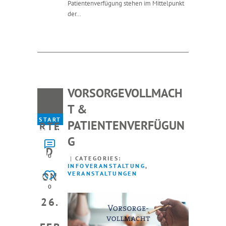
Patientenverfügung stehen im Mittelpunkt
der…
VORSORGEVOLLMACH
STA
T &
START
PATIENTENVERFÜGUN
RTE
ED ON
G
26.
D
FEBRU
0
CATEGORIES:
INFOVERANSTALTUNG
,
ARY
VERANSTALTUNGEN
ON
2026
0
26.