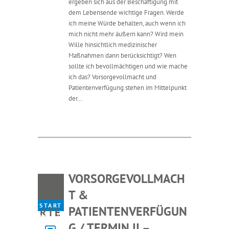
ergeben sich aus der Beschäftigung mit
dem Lebensende wichtige Fragen. Werde
ich meine Würde behalten, auch wenn ich
mich nicht mehr äußern kann? Wird mein
Wille hinsichtlich medizinischer
Maßnahmen dann berücksichtigt? Wen
sollte ich bevollmächtigen und wie mache
ich das? Vorsorgevollmacht und
Patientenverfügung stehen im Mittelpunkt
der…
VORSORGEVOLLMACH
STA
T &
START
PATIENTENVERFÜGUN
RTE
ED ON
G / TERMIN II –
20.