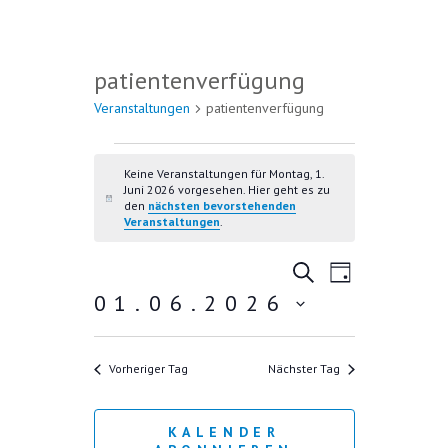
patientenverfügung
Veranstaltungen
patientenverfügung
VERANSTALTUNGEN FÜR
MONTAG, 1. JUNI 2026
Keine Veranstaltungen für Montag, 1.
Juni 2026 vorgesehen. Hier geht es zu
H
den
nächsten bevorstehenden
i
Veranstaltungen
.
n
w
V
V
e
S
T
i
U
E
01.06.2026
E
A
s
C
R
G
D
R
H
A
E
a
A
Vorheriger Tag
Nächster Tag
N
t
u
N
S
m
T
S
KALENDER
w