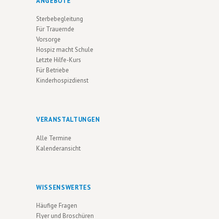
ANGEBOTE
U
V
Sterbebegleitung
N
I
Für Trauernde
G
D
Vorsorge
A
Hospiz macht Schule
A
Letzte Hilfe-Kurs
T
N
Für Betriebe
I
Kinderhospizdienst
S
O
I
N
C
VERANSTALTUNGEN
H
Alle Termine
T
Kalenderansicht
E
N
WISSENSWERTES
N
Häufige Fragen
A
Flyer und Broschüren