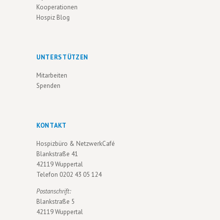
V
Kooperationen
Hospiz Blog
I
G
A
UNTERSTÜTZEN
T
Mitarbeiten
I
Spenden
O
N
KONTAKT
Hospizbüro & NetzwerkCafé
Blankstraße 41
42119 Wuppertal
Telefon
0202 43 05 124
Postanschrift:
Blankstraße 5
42119 Wuppertal