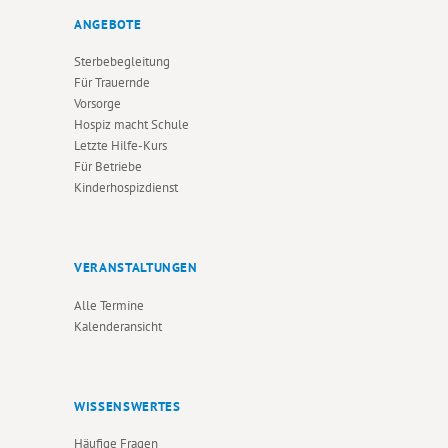
I
N
E
ANGEBOTE
C
N
Sterbebegleitung
H
Für Trauernde
Vorsorge
T
Hospiz macht Schule
E
Letzte Hilfe-Kurs
Für Betriebe
N
Kinderhospizdienst
N
A
V
VERANSTALTUNGEN
I
Alle Termine
Kalenderansicht
G
A
T
WISSENSWERTES
I
Häufige Fragen