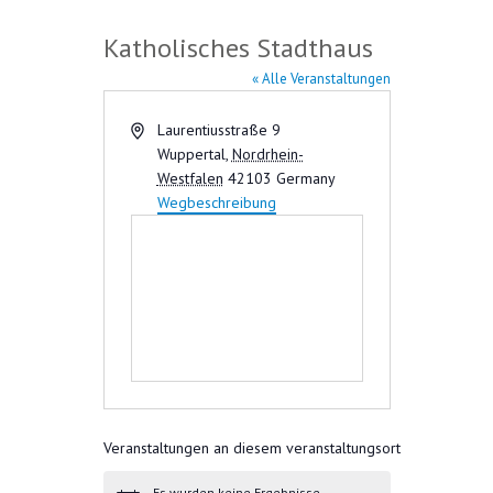
Katholisches Stadthaus
« Alle Veranstaltungen
A
Laurentiusstraße 9
d
Wuppertal
,
Nordrhein-
r
Westfalen
42103
Germany
e
Wegbeschreibung
s
s
e
Veranstaltungen an diesem veranstaltungsort
Es wurden keine Ergebnisse