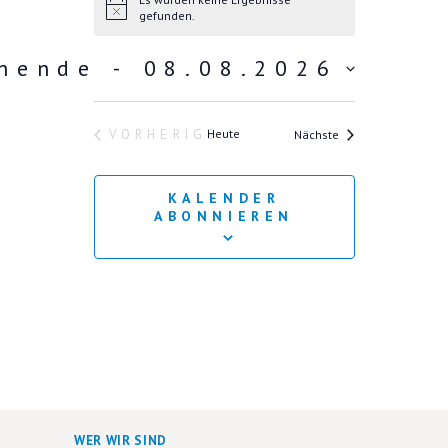
H
gefunden.
i
n
hende
 - 
08.08.2026
w
e
i
s
Veranstaltungen
VORHERIGE
Heute
Nächste
VERANSTALTUNGEN
KALENDER
ABONNIEREN
WER WIR SIND