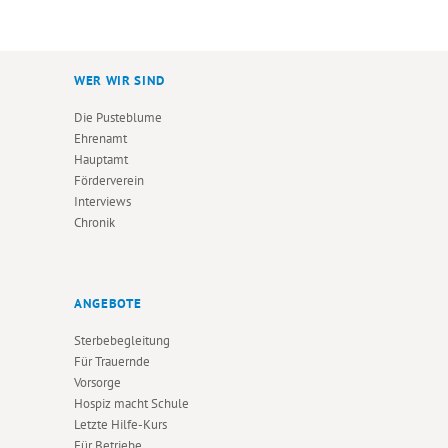
G
D
A
A
T
N
WER WIR SIND
I
S
O
Die Pusteblume
Ehrenamt
I
N
Hauptamt
C
Förderverein
Interviews
H
Chronik
T
E
N
ANGEBOTE
N
Sterbebegleitung
Für Trauernde
A
Vorsorge
V
Hospiz macht Schule
Letzte Hilfe-Kurs
I
Für Betriebe