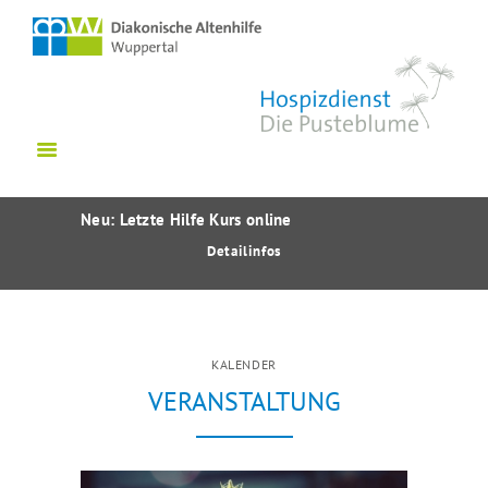
HOME
WER WIR SIND
ANGEBOTE
VERANSTALTUNGEN
WISSENSWERTES
NETZWERK SÜDSTADT
Neu: Letzte Hilfe Kurs online
MITARBEIT
Detailinfos
KONTAKT
SPENDEN
KALENDER
INTERN
VERANSTALTUNG