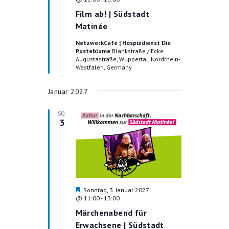
r
G
U
Film ab! | Südstadt
v
A
o
Matinée
N
r
N
g
NetzwerkCafé | Hospizdienst Die
G
S
e
Pusteblume
Blankstraße / Ecke
h
Augustastraße, Wuppertal, Nordrhein-
E
I
o
Westfalen, Germany
b
C
N
e
H
n
Januar 2027
S
T
U
SO.
E
3
C
N
-
H
N
-
A
U
V
H
Sonntag, 3. Januar 2027
N
I
e
@ 11:00
-
13:00
r
G
D
Märchenabend für
v
A
o
Erwachsene | Südstadt
A