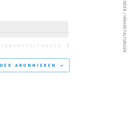
KALENDER / VERANSTALTUNGEN
R
A
N
S
E
VERANSTALTUNGEN
T
A
DER ABONNIEREN
L
T
U
N
G