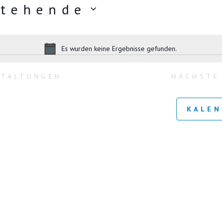
tehende
Es wurden keine Ergebnisse gefunden.
H
i
n
STALTUNGEN
NÄCHST
w
e
i
KALEN
s