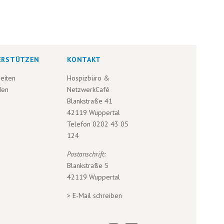
A
N
S
ERSTÜTZEN
KONTAKT
I
eiten
Hospizbüro &
C
den
NetzwerkCafé
Blankstraße 41
H
42119 Wuppertal
Telefon
0202 43 05
T
124
E
Postanschrift:
Blankstraße 5
N
42119 Wuppertal
-
>
E-Mail schreiben
N