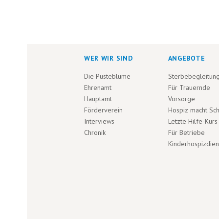
U
t
.
N
S
u
G
c
WER WIR SIND
ANGEBOTE
h
e
E
Die Pusteblume
Sterbebegleitun
n
Ehrenamt
Für Trauernde
a
Hauptamt
Vorsorge
N
c
Förderverein
Hospiz macht Sc
h
Interviews
Letzte Hilfe-Kurs
S
V
Chronik
Für Betriebe
e
Kinderhospizdien
r
U
a
n
C
s
t
H
a
l