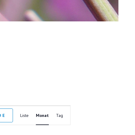
V
DE
Liste
Monat
Tag
E