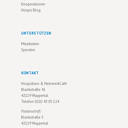
V
Kooperationen
Hospiz Blog
I
G
A
UNTERSTÜTZEN
T
Mitarbeiten
I
Spenden
O
N
KONTAKT
Hospizbüro & NetzwerkCafé
Blankstraße 41
42119 Wuppertal
Telefon
0202 43 05 124
Postanschrift:
Blankstraße 5
42119 Wuppertal