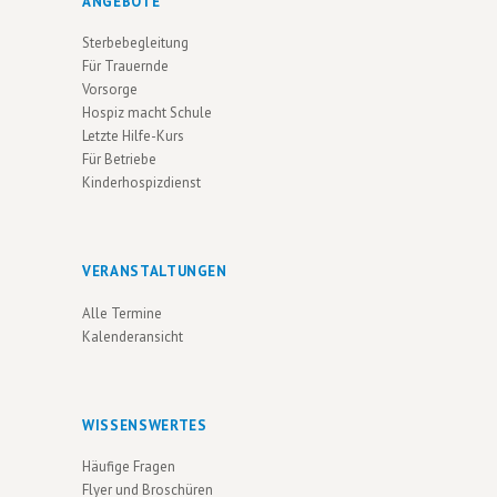
ANGEBOTE
U
V
Sterbebegleitung
N
I
Für Trauernde
G
D
Vorsorge
A
Hospiz macht Schule
A
Letzte Hilfe-Kurs
T
N
Für Betriebe
I
Kinderhospizdienst
S
O
I
N
C
VERANSTALTUNGEN
H
Alle Termine
T
Kalenderansicht
E
N
WISSENSWERTES
N
Häufige Fragen
A
Flyer und Broschüren