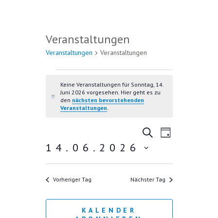
Veranstaltungen
Veranstaltungen
Veranstaltungen
VERANSTALTUNGEN FÜR
SONNTAG, 14. JUNI 2026
Keine Veranstaltungen für Sonntag, 14.
Juni 2026 vorgesehen. Hier geht es zu
H
den
nächsten bevorstehenden
i
Veranstaltungen
.
n
w
V
V
e
S
T
i
U
E
14.06.2026
E
A
s
C
R
G
D
R
H
A
E
a
A
Vorheriger Tag
Nächster Tag
N
t
u
N
S
m
T
S
KALENDER
w