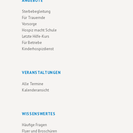
ANGEBOTE
U
V
Sterbebegleitung
N
I
Für Trauernde
G
D
Vorsorge
A
Hospiz macht Schule
A
Letzte Hilfe-Kurs
T
N
Für Betriebe
I
Kinderhospizdienst
S
O
I
N
C
VERANSTALTUNGEN
H
Alle Termine
T
Kalenderansicht
E
N
WISSENSWERTES
N
Häufige Fragen
A
Flyer und Broschüren