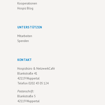
V
Kooperationen
Hospiz Blog
I
G
A
UNTERSTÜTZEN
T
Mitarbeiten
I
Spenden
O
N
KONTAKT
Hospizbüro & NetzwerkCafé
Blankstraße 41
42119 Wuppertal
Telefon
0202 43 05 124
Postanschrift:
Blankstraße 5
42119 Wuppertal