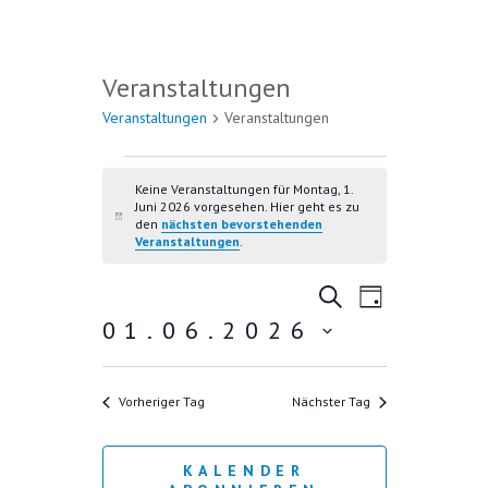
Veranstaltungen
Veranstaltungen
Veranstaltungen
VERANSTALTUNGEN FÜR
MONTAG, 1. JUNI 2026
Keine Veranstaltungen für Montag, 1.
Juni 2026 vorgesehen. Hier geht es zu
H
den
nächsten bevorstehenden
i
Veranstaltungen
.
n
w
V
V
e
S
T
i
U
E
01.06.2026
E
A
s
C
R
G
D
R
H
A
E
a
A
Vorheriger Tag
Nächster Tag
N
t
u
N
S
m
T
S
KALENDER
w