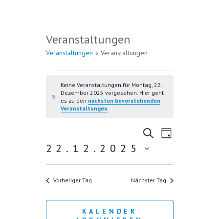
Veranstaltungen
VERANSTALTUNGEN FÜR
Veranstaltungen
Veranstaltungen
MONTAG, 22. DEZEMBER
2025
Keine Veranstaltungen für Montag, 22.
Dezember 2025 vorgesehen. Hier geht
H
es zu den
nächsten bevorstehenden
i
Veranstaltungen
.
n
w
V
V
e
S
T
i
U
E
22.12.2025
E
A
s
C
R
G
D
R
H
A
E
a
A
Vorheriger Tag
Nächster Tag
N
t
u
N
S
m
T
S
KALENDER
w