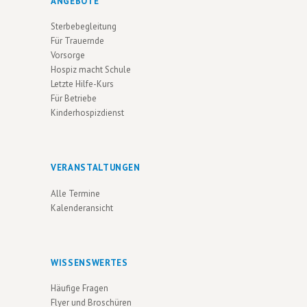
ANGEBOTE
U
V
Sterbebegleitung
N
I
Für Trauernde
G
D
Vorsorge
A
Hospiz macht Schule
A
Letzte Hilfe-Kurs
T
N
Für Betriebe
I
Kinderhospizdienst
S
O
I
N
C
VERANSTALTUNGEN
H
Alle Termine
T
Kalenderansicht
E
N
WISSENSWERTES
N
Häufige Fragen
A
Flyer und Broschüren