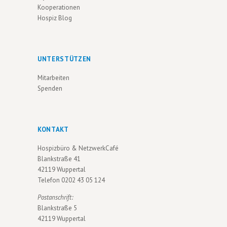
V
Kooperationen
Hospiz Blog
I
G
A
UNTERSTÜTZEN
T
Mitarbeiten
I
Spenden
O
N
KONTAKT
Hospizbüro & NetzwerkCafé
Blankstraße 41
42119 Wuppertal
Telefon
0202 43 05 124
Postanschrift:
Blankstraße 5
42119 Wuppertal