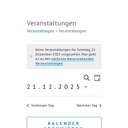
Veranstaltungen
VERANSTALTUNGEN FÜR
Veranstaltungen
Veranstaltungen
SONNTAG, 21. DEZEMBER
2025
Keine Veranstaltungen für Sonntag, 21.
Dezember 2025 vorgesehen. Hier geht
H
es zu den
nächsten bevorstehenden
i
Veranstaltungen
.
n
w
V
V
e
S
T
i
U
E
21.12.2025
E
A
s
C
R
G
D
R
H
A
E
a
A
Vorheriger Tag
Nächster Tag
N
t
u
N
S
m
T
S
KALENDER
w