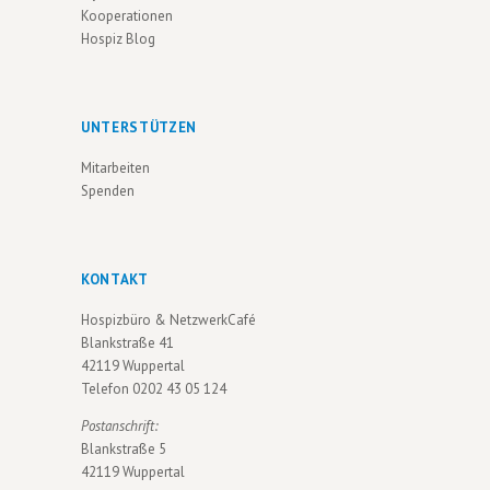
V
Kooperationen
Hospiz Blog
I
G
A
UNTERSTÜTZEN
T
Mitarbeiten
I
Spenden
O
N
KONTAKT
Hospizbüro & NetzwerkCafé
Blankstraße 41
42119 Wuppertal
Telefon
0202 43 05 124
Postanschrift:
Blankstraße 5
42119 Wuppertal