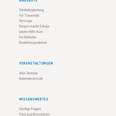
ANGEBOTE
U
V
Sterbebegleitung
N
I
Für Trauernde
G
D
Vorsorge
A
Hospiz macht Schule
A
Letzte Hilfe-Kurs
T
N
Für Betriebe
I
Kinderhospizdienst
S
O
I
N
C
VERANSTALTUNGEN
H
Alle Termine
T
Kalenderansicht
E
N
WISSENSWERTES
N
Häufige Fragen
A
Flyer und Broschüren