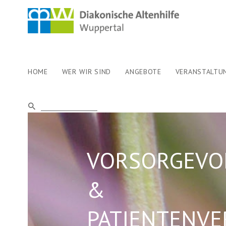
HOME
WER WIR SIND
ANGEBOTE
VERANSTALTU
VORSORGEVO
&
PATIENTENVE