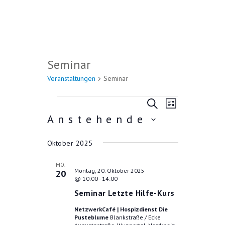
Seminar
Veranstaltungen
Seminar
VERANSTALTUNGEN
V
V
S
L
U
E
Anstehende
E
I
C
R
S
D
R
H
T
A
E
a
Oktober 2025
E
A
N
t
u
N
MO.
S
Montag, 20. Oktober 2025
20
m
T
@ 10:00
-
14:00
S
w
A
Seminar Letzte Hilfe-Kurs
ä
T
L
h
NetzwerkCafé | Hospizdienst Die
A
l
Pusteblume
Blankstraße / Ecke
T