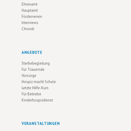
G
D
Ehrenamt
A
Hauptamt
A
Förderverein
T
N
Interviews
I
Chronik
S
O
I
N
C
ANGEBOTE
H
Sterbebegleitung
T
Für Trauernde
Vorsorge
E
Hospiz macht Schule
N
Letzte Hilfe-Kurs
Für Betriebe
N
Kinderhospizdienst
A
V
VERANSTALTUNGEN
I